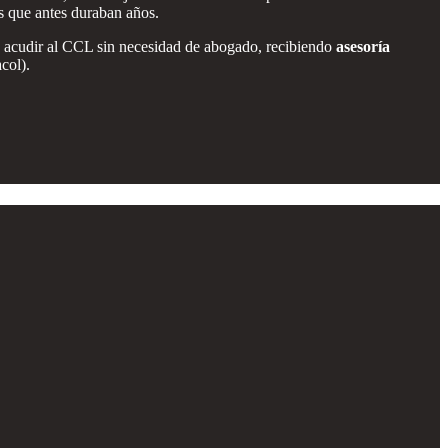
s que antes duraban años.
en acudir al CCL sin necesidad de abogado, recibiendo
asesoría
col).