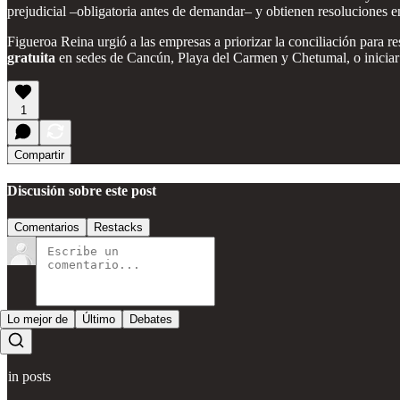
prejudicial –obligatoria antes de demandar– y obtienen resoluciones 
Figueroa Reina urgió a las empresas a priorizar la conciliación para 
gratuita
en sedes de Cancún, Playa del Carmen y Chetumal, o iniciar t
1
Compartir
Discusión sobre este post
Comentarios
Restacks
Lo mejor de
Último
Debates
Sin posts