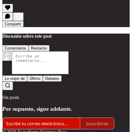
Compartir
Discusión sobre este post
Comentarios
Restacks
Lo mejor de
Último
Debates
Sin posts
Por supuesto, sigue adelante.
Suscribirse
© 2026 Expediente Quintana Roo
·
Privacidad
∙
Términos
∙
Aviso