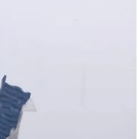
untos conflictivos por Protección Civil sugiere un conocimiento
igue exponiendo a la población a riesgos evitables. La caída de
pensa a vientos fuertes.
especialmente en una región que depende del comercio y el turismo. La
siliente y de mayor inversión en infraestructura climática.
e cada lluvia intensa se convierta en una crónica de caos anunciado.