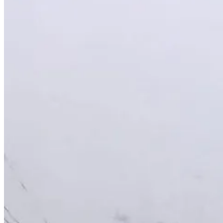
Análisis crítico: ¿Preparación insuficiente o fatalidad
La recurrencia de inundaciones en Chetumal no puede atribuirse únicam
previo de las zonas vulnerables, pero la falta de soluciones estructu
espectaculares y árboles, además, plantea interrogantes sobre la super
La interrupción del suministro eléctrico y la suspensión de servicios
respuesta de las autoridades, aunque activa, parece reactiva más que pr
Mientras Chetumal se recupera de esta tormenta, la ciudadanía espera r
Las autoridades tienen la palabra, pero el tiempo –y el clima– no espe