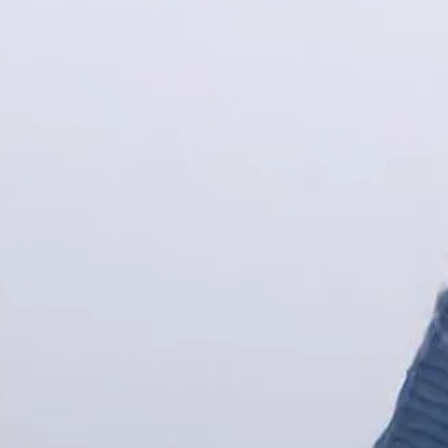
 climática?
ente a la naturaleza impredecible del clima. La identificación de 59 p
rales –como sistemas de drenaje adecuados o mantenimiento preventivo– s
visión de estructuras urbanas y la gestión del arbolado en una ciudad pro
 marítimos, aunque lógicas en este contexto, afectan la economía local, 
eventiva, lo que resalta la necesidad de una planificación urbana más re
espuestas no solo para paliar los daños inmediatos, sino para evitar qu
ran.