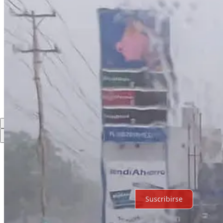
Compartir
Discusión sobre este post
Comentarios
Restacks
Lo mejor de
Último
Debates
Sin posts
Por supuesto, sigue adelante.
Suscribirse
© 2026 Expediente Quintana Roo
·
Privacidad
∙
Términos
∙
Aviso de 