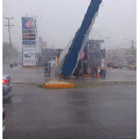
Análisis crítico: ¿Preparación insuficiente o fatalidad
climática?
La recurrencia de inundaciones en Chetumal no puede atribuirse
únicamente a la naturaleza impredecible del clima. La identificación
de 59 puntos conflictivos por Protección Civil sugiere un
conocimiento previo de las zonas vulnerables, pero la falta de
soluciones estructurales –como sistemas de drenaje adecuados o
mantenimiento preventivo– sigue exponiendo a la población a
riesgos evitables. La caída de espectaculares y árboles, además,
plantea interrogantes sobre la supervisión de estructuras urbanas y la
gestión del arbolado en una ciudad propensa a vientos fuertes.
La interrupción del suministro eléctrico y la suspensión de servicios
marítimos, aunque lógicas en este contexto, afectan la economía
local, especialmente en una región que depende del comercio y el
turismo. La respuesta de las autoridades, aunque activa, parece
reactiva más que preventiva, lo que resalta la necesidad de una
planificación urbana más resiliente y de mayor inversión en
infraestructura climática.