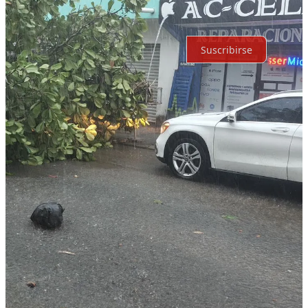
Por supuesto, sigue adelante.
Suscribirse
© 2026 Expediente Quintana Roo
·
Privacidad
∙
Términos
∙
Aviso
de recolección
Crea tu Substack
Descargar la app
Substack
es el hogar de la gran cultura