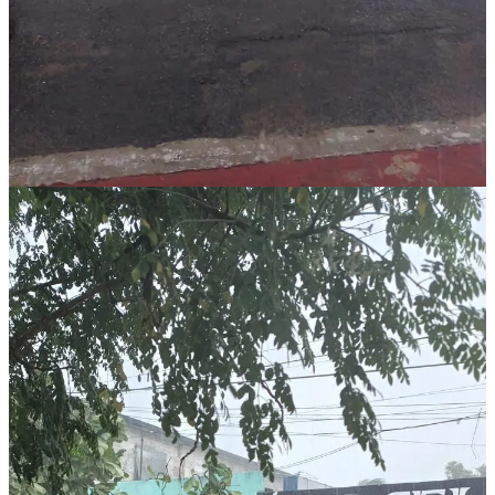
Mientras Chetumal se recupera de esta tormenta, la ciudadanía
espera respuestas no solo para paliar los daños inmediatos, sino para
evitar que cada lluvia intensa se convierta en una crónica de caos
anunciado. Las autoridades tienen la palabra, pero el tiempo –y el
clima– no esperan.
Compartir
Discusión sobre este post
Comentarios
Restacks
Lo mejor de
Último
Debates
Sin posts