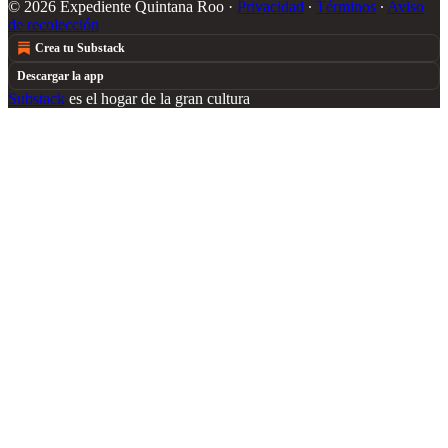
© 2026 Expediente Quintana Roo
·
Privacidad
∙
Términos
∙
Aviso
de recolección
Crea tu Substack
Descargar la app
Substack
es el hogar de la gran cultura