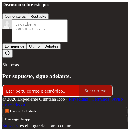
Discusión sobre este post
Comentarios
Restacks
Lo mejor de
Último
Debates
Sin posts
Por supuesto, sigue adelante.
Suscribirse
© 2026 Expediente Quintana Roo
·
Privacidad
∙
Términos
∙
Aviso
de recolección
Crea tu Substack
Descargar la app
Substack
es el hogar de la gran cultura