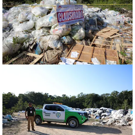
1
Compartir
Discusión sobre este post
Comentarios
Restacks
Lo mejor de
Último
Debates
Sin posts
Por supuesto, sigue adelante.