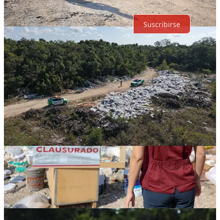
Suscribirse
© 2026 Expediente Quintana Roo
·
Privacidad
∙
Términos
∙
Aviso
de recolección
Crea tu Substack
Descargar la app
Substack
es el hogar de la gran cultura