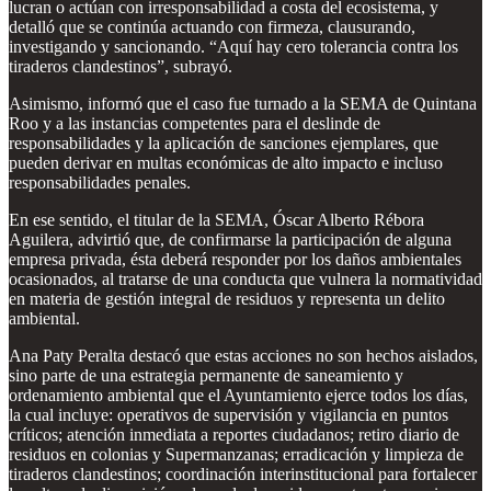
lucran o actúan con irresponsabilidad a costa del ecosistema, y
detalló que se continúa actuando con firmeza, clausurando,
investigando y sancionando. “Aquí hay cero tolerancia contra los
tiraderos clandestinos”, subrayó.
Asimismo, informó que el caso fue turnado a la SEMA de Quintana
Roo y a las instancias competentes para el deslinde de
responsabilidades y la aplicación de sanciones ejemplares, que
pueden derivar en multas económicas de alto impacto e incluso
responsabilidades penales.
En ese sentido, el titular de la SEMA, Óscar Alberto Rébora
Aguilera, advirtió que, de confirmarse la participación de alguna
empresa privada, ésta deberá responder por los daños ambientales
ocasionados, al tratarse de una conducta que vulnera la normatividad
en materia de gestión integral de residuos y representa un delito
ambiental.
Ana Paty Peralta destacó que estas acciones no son hechos aislados,
sino parte de una estrategia permanente de saneamiento y
ordenamiento ambiental que el Ayuntamiento ejerce todos los días,
la cual incluye: operativos de supervisión y vigilancia en puntos
críticos; atención inmediata a reportes ciudadanos; retiro diario de
residuos en colonias y Supermanzanas; erradicación y limpieza de
tiraderos clandestinos; coordinación interinstitucional para fortalecer