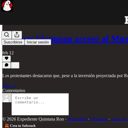
Colonos bloquean acceso al Mu
Suscribirse
Iniciar sesión
feb 12
Los protestantes destacaron que, pese a la inversión proyectada por R
Leer →
Comentarios
© 2026 Expediente Quintana Roo
·
Privacidad
∙
Términos
∙
Aviso de 
Crea tu Substack