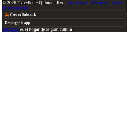
© 2026 Expediente Quintana Roo
·
Privacidad
∙
Términos
∙
Aviso
de recolección
Crea tu Substack
Descargar la app
Substack
es el hogar de la gran cultura