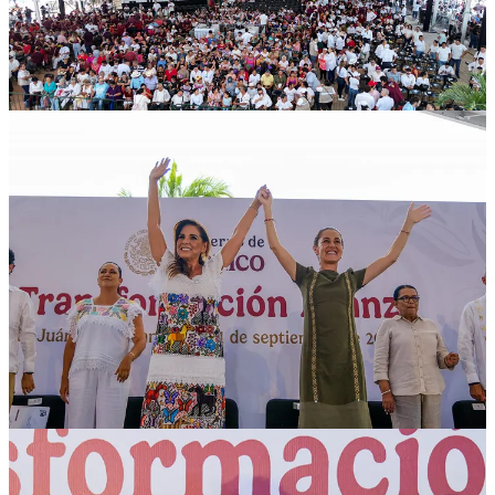
de México.
Durante la rendición de cuentas, la Presidenta de México dio a
conocer que Quintana Roo es el estado 23 donde se da el informe y
el 5 de octubre se hará en el Zócalo de la Ciudad de México.
Claudia Sheinbaum informó que la Cuarta Transformación tiene
resultados: en 36 años de gobiernos neoliberales dejaron pobreza y
desigualdad. En tan solo 6 años de gobierno transformador, 13.6
millones de mexicanos salieron de la pobreza; ahora somos el
segundo país con menos desigualdad, solo después de Canadá.
Esto fue resultado de tres acciones: aumento al salario mínimo del
135% en términos reales; los programas del bienestar únicos en
México al que se le destinan 850 mil millones de pesos, y la