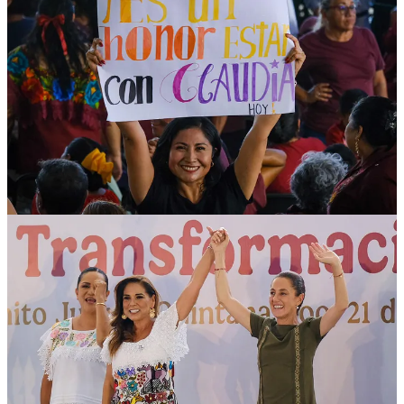
ciencia, el apoyo para combatir el sargazo, impulso a los pueblos
originarios, el fortalecimiento a los derechos de las mujeres y, en
especial, a las y los quintanarroenses que han salido de la pobreza.
“Gracias por continuar con el gran proyecto del Tren Maya que
significa desarrollo y oportunidades para nuestra entidad. Gracias
por el Polo de Desarrollo para el Bienestar en Chetumal; nuestro
estado ha requerido desde hace tiempo otra alternativa de
crecimiento, en especial en el sur; esto nos integra a ese gran
proyecto que es el Plan México. Y gracias, sobre todo, por respaldar
la construcción de un estado más pacífico y seguro”, aseveró la
titular del Ejecutivo Estatal.
En un ambiente festivo, en el que las y los quintanarroenses