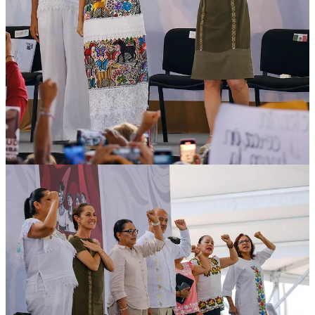
esperaban escuchar a la Comandanta Suprema de las Fuerzas
Armadas de México, la gobernadora Mara Lezama afirmó: “hoy en
Quintana Roo sociedad y gobierno escribimos una nueva historia,
pero este capítulo forma parte de un libro mayor: el que escribe el
pueblo de México desde hace 7 años, cuando decidió cambiar su
destino por uno de dignidad, justicia y transformación profunda”.
Y aseguró: “Presidenta Claudia Sheinbaum: sabemos que todavía
hay quienes dentro y fuera de México se resisten a que continúe esta
gran Transformación que usted encabeza. Grupos conservadores
que dañaron a nuestro país por muchos años y quieren seguir
haciéndolo. Por lo que quiero decirle que las y los quintanarroenses
estamos aquí para luchar junto a usted en contra de esos intereses.
Cuente con el pueblo de Quintana Roo para defender a usted, a su
gobierno y a México”.
Mara Lezama recordó que, como en todo el país, las y los
quintanarroenses “padecimos el neoliberalismo depredador. Los
proyectos turísticos integralmente planeados fueron abandonados a
favor del fetichismo del mercado. Ello trajo consigo el aumento de la
desigualdad, el abuso de poder, el abandono a la educación, la
inseguridad y una cultura de la frivolidad y del materialismo. Hoy
trabajamos con firmeza para revertir esas consecuencias. Puedo
asegurar que la prosperidad compartida está llegando, que los
valores y el sentido ético del humanismo mexicano se difunden cada