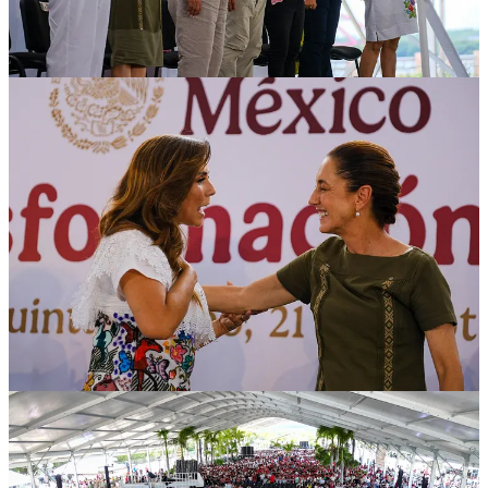
vez más: la Cuarta Transformación es una realidad en nuestro amado
Quintana Roo, y esta se construye diariamente, desde el territorio,
escuchando a la gente, en especial a quienes más lo necesitan”.
Durante el evento, la titular del Ejecutivo precisó: Acudimos
puntuales a nuestra cita con la historia para aportar nuestro esfuerzo
a la consolidación del segundo piso de la Cuarta Transformación,
que usted conduce magistralmente. Ningún otro país en el mundo
tiene la dicha de estar liderado por una mujer de tantas y tantas
convicciones.
En la parte final del mensaje de bienvenida, Mara Lezama afirmó:
Querida Presidenta, lo decimos fuerte y claro, hay rumbo, hay
convicciones, hay mujer, hay comandanta, hay una gran Presidenta