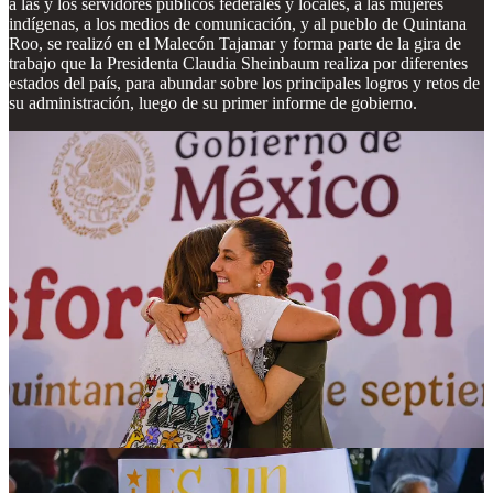
a las y los servidores públicos federales y locales, a las mujeres
indígenas, a los medios de comunicación, y al pueblo de Quintana
Roo, se realizó en el Malecón Tajamar y forma parte de la gira de
trabajo que la Presidenta Claudia Sheinbaum realiza por diferentes
estados del país, para abundar sobre los principales logros y retos de
su administración, luego de su primer informe de gobierno.
Al darle la bienvenida a tierras quintanarroenses, la titular del
Ejecutivo expresó que el Presidente Andrés Manuel López Obrador
tuvo la claridad y la visión para impulsar al sur históricamente
olvidado; “y usted, querida Presidenta, no solo ha fortalecido este
respaldo, sino que lo ha ampliado con determinación”.
Agradeció y valoró profundamente la constante inversión en
infraestructura, en salud, programas sociales, apoyo en educación y