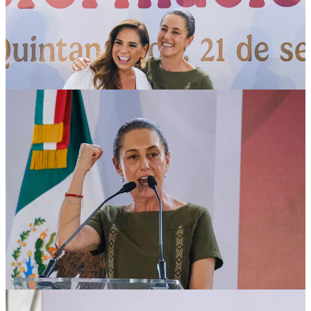
ejecución de obra pública estratégica. Todo con dinero que salió de
quitárselo a la corrupción.
La Presidenta de México afirmó que ahora, en que estamos viviendo
tiempos únicos y estelares, en México gobierna su pueblo y somos
el país más democrático del planeta.
Durante el Informe, dio a conocer que este año iniciaron 3
programas del bienestar nuevos: Apoyo a mujeres de 60 a 64 años
de edad, la beca “Rita Cetina” y Salud Casa por Casa que se
fortalece con Farmacias del Bienestar.
Por otra parte, dio a conocer que este año los pueblos indígenas y
afromexicanos reciben un presupuesto directo para que decidan ellos