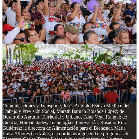
“Quiero agradecerles este año en donde hemos caminado juntas y
juntos. Un gobierno que es cercano a su gente, tiene el
reconocimiento de su gente, si nunca nos alejamos. Y tengan la
certeza de que nunca me voy a alejar del pueblo de Quintana Roo,
que nunca me voy a alejar del pueblo de México”.
“Es nuestro origen y es nuestro destino. Y juntas y juntos sabemos
que cualquier problema que enfrentemos si estamos juntos, no hay
nada que nos detenga. Así es el pueblo de México”.
“Cuando se conoce su fuerza y su historia, no hay nada que detenga
al pueblo de México. ¡Que viva Quintana Roo!”
Acompañaron a la Presidenta de México la secretaria de
Gobernación, Rosa Icela Rodríguez Velázquez; los secretarios del
Bienestar, Ariadna Montiel Reyes; de Infraestructura,
Comunicaciones y Transporte, Jesús Antonio Esteva Medina; del
Trabajo y Previsión Social, Marath Baruch Bolaños López; de
Desarrollo Agrario, Territorial y Urbano, Edna Vega Rangel; de
Ciencia, Humanidades, Tecnología e Innovación, Rosaura Ruiz
Gutiérrez; la directora de Alimentación para el Bienestar, María
Luisa Albores González; el coordinador general de programas del