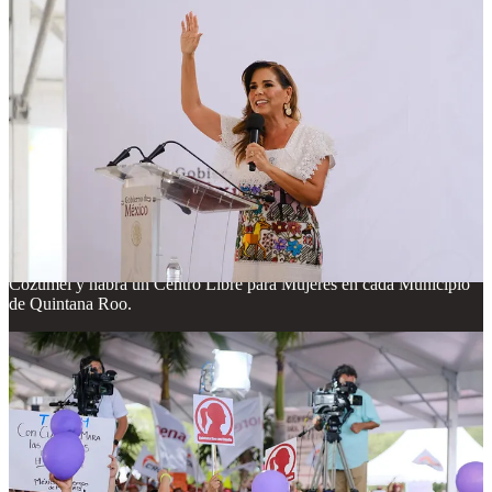
mismos qué tipo de obra requiere su comunidad. En Quintana Roo
216 comunidades recibieron este presupuesto.
Al referirse a Quintana Roo, Claudia Sheinbaum afirmó que el Tren
Maya se fortalece al hacerlo tren de carga; se trabaja en la
conservación red de carreteras, se concluirá el puente Nichupté, se
mejora la carretera a Isla Blanca, se construyen 48 mil 544
Viviendas del Bienestar, 250 mil familias se benefician con la
reducción de deudas del Infonavit y del Fovisste, habrá un campus
de la Universidad Rosario Castellanos, en Cancún, se concluye el
hospital general de Chetumal, de Carrillo Puerto; se construye una
unidad de medicina familiar del Issste en Playa del Carmen; se
convierte en hospital la unidad de Chetumal, se impulsa el Polo de
Desarrollo Económico del Bienestar, se canceló el cuarto muelle de
Cozumel y habrá un Centro Libre para Mujeres en cada Municipio
de Quintana Roo.