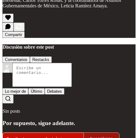
Bienestar, Carlos Torres Rosas, y la coordinadora de Asuntos
Gubernamentales de México, Leticia Ramírez Amaya.
Compartir
Discusión sobre este post
Comentarios
Restacks
Lo mejor de
Último
Debates
Sin posts
Por supuesto, sigue adelante.