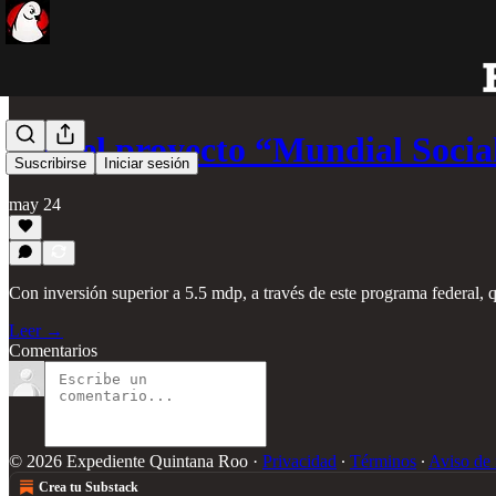
Con el proyecto “Mundial Soci
Suscribirse
Iniciar sesión
may 24
Con inversión superior a 5.5 mdp, a través de este programa federal, 
Leer →
Comentarios
© 2026 Expediente Quintana Roo
·
Privacidad
∙
Términos
∙
Aviso de 
Crea tu Substack