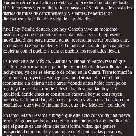
laguna en América Latina, cuenta con una extensión total de hasta
11.2 kilómetros y permitirá reducir hasta en 45 minutos los traslados
diarios de miles de cancunenses y visitantes, beneficiando
directamente la calidad de vida de la población.
Ana Paty Peralta destacó que hoy Cancún vive un momento
histórico, ya que el puente representa justicia social, representa
movilidad digna para nuestra gente, representa cerrar brechas entre
la ciudad y la zona hotelera y es la muestra clara de que cuando se
gobierna con el pueblo y para el pueblo, los resultados llegan.
La Presidenta de México, Claudia Sheinbaum Pardo, resaltó que
esta infraestructura forma parte de un modelo de desarrollo nacional
incluyente, ya que es ejemplo de cómo en la Cuarta Transformación
se impulsan proyectos estratégicos que detonan el crecimiento
económico sin dejar a nadie atrás; “donde antes había corrupción
hoy hay honestidad, donde antes había desigualdad hoy hay
igualdad, donde antes se construían barreras hoy se construyen
puentes. La honestidad, el amor al pueblo y el amor a la patria dan
resultados, que viva Quintana Roo, que viva México”, concluyó.
En tanto, Mara Lezama subrayó que este acto consolida una nueva
forma de gobernar, basada en el humanismo mexicano, explicando
que el puente es una obra que transforma vidas, que genera
prosperidad compartida y que pone en el centro a las personas,