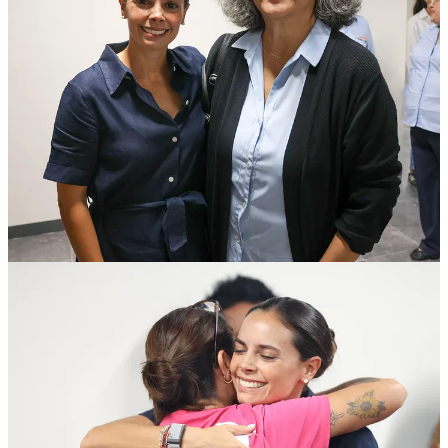
Compartir
Discusión sobre este post
Comentarios
Restacks
Lo mejor de
Último
Debates
Sin posts