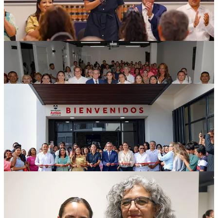
Por su parte, el rector de la Universidad Aztlán, Gerardo del Valle,
indicó que inicia una próspera relación entre el gobierno, la
comunidad, el programa “Ellas facturan” y la institución, “las
universidades tenemos que educar a hombres y mujeres con
conocimientos, pero también con valores y principios para tener así
una sociedad más justa y más próspera; por lo que me es grato
informarles que la universidad estará aportando a este programa dos
talleres que les darán herramientas para su emprendimiento”, dijo.