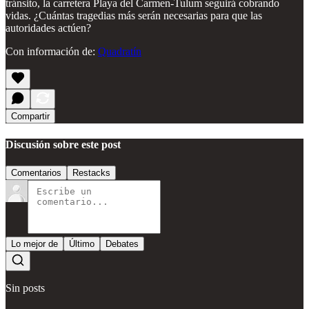
tránsito, la carretera Playa del Carmen-Tulum seguirá cobrando
vidas. ¿Cuántas tragedias más serán necesarias para que las
autoridades actúen?
Con información de:
Quadratín
Compartir
Discusión sobre este post
Comentarios
Restacks
Lo mejor de
Último
Debates
Sin posts