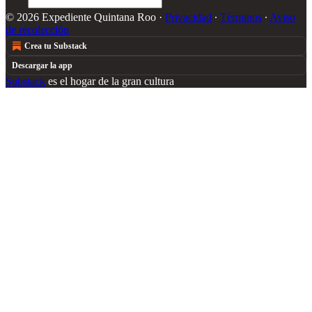
© 2026 Expediente Quintana Roo
·
Privacidad
∙
Términos
∙
Aviso
de recolección
Crea tu Substack
Descargar la app
Substack
es el hogar de la gran cultura