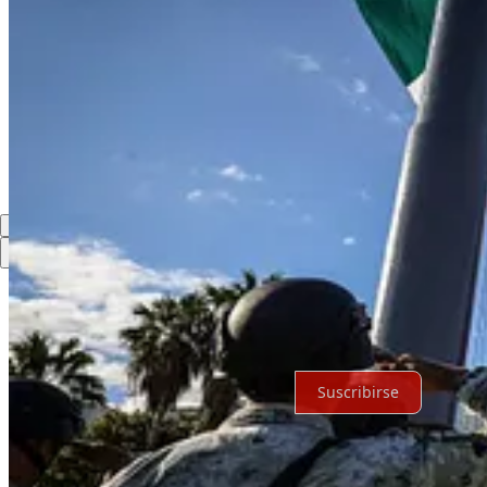
Compartir
Discusión sobre este post
Comentarios
Restacks
Lo mejor de
Último
Debates
Sin posts
Por supuesto, sigue adelante.
Suscribirse
© 2026 Expediente Quintana Roo
·
Privacidad
∙
Términos
∙
Aviso de 
Crea tu Substack
Descargar la app