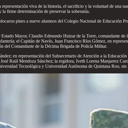
representación viva de la historia, el sacrificio y la voluntad de una n
 y la firme determinación de preservar la soberanía.
s colocaron pines a nueve alumnos del Colegio Nacional de Educación P
ier Estado Mayor, Claudio Edmundo Huizar de la Torre, comandante de la
antería; el Capitán de Navío, Juan Francisco Ríos Gómez, en represen
n del Comandante de la Décima Brigada de Policía Militar.
nández; en representación del Subsecretario de Atención a la Educaci
na, José Raúl Mendoza Sánchez; la regidora, Iveth Lorena Manjarrez Car
niversidad Tecnológica y Universidad Autónoma de Quintana Roo, sin falt