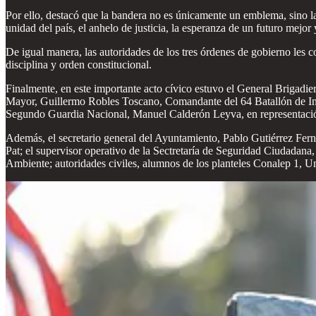
Por ello, destacó que la bandera no es únicamente un emblema, sino la 
unidad del país, el anhelo de justicia, la esperanza de un futuro mejor
De igual manera, las autoridades de los tres órdenes de gobierno le
disciplina y orden constitucional.
Finalmente, en este importante acto cívico estuvo el General Brigad
Mayor, Guillermo Robles Toscano, Comandante del 64 Batallón de Inf
Segundo Guardia Nacional, Manuel Calderón Leyva, en representació
Además, el secretario general del Ayuntamiento, Pablo Gutiérrez Fer
Pat; el supervisor operativo de la Sectretaría de Seguridad Ciudada
Ambiente; autoridades civiles, alumnos de los planteles Conalep 1, U