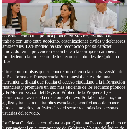
Cinthya Dehesa señaló que se cumple así el Compromiso 1 de la
Glosa, Planeación Estratégica de Largo Plazo. Sigue ahora la
socialización, la apropiación y la puesta en marcha, que contará con
el apoyo del Instituto Latinoamericano y del Caribe de Planificación
Económica y Social (ILPES).
Otro logro es la Política de Buena Gobernanza Ambiental, que se
consolida como una política pionera en México, resultado del
trabajo conjunto entre gobierno, organizaciones civiles y defensores
ambientales. Este modelo ha sido reconocido por su carácter
innovador en la prevención y combate a la corrupción ambiental,
fortaleciendo la protección de los recursos naturales de Quintana
Roo.
Otros compromisos que se concretaron fueron la tercera versión de
la Plataforma de Transparencia Presupuestal del estado, una
herramienta digital que facilita el acceso ciudadano a la información
financiera y promueve un uso más eficiente de los recursos públicos;
y la Modernización del Registro Público de la Propiedad y el
Comercio a través de la creación del nuevo Portal Ciudadano, que
agiliza y transparenta trámites esenciales, beneficiando de manera
directa a notarios, profesionales del sector y a todas las personas
usuarias del servicio.
La Glosa Ciudadana contribuye a que Quintana Roo ocupe el tercer
lugar nacional en el componente de Gobierno Abierto del Índice de