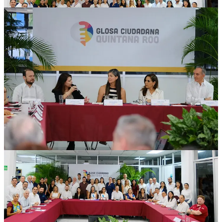
Entre los logros de este esfuerzo en conjunto, enmarcado en el
Nuevo Acuerdo por el Bienestar y Desarrollo de Quintana Roo y
destacado en esta Glosa, se encuentran el primer Plan Estratégico de
Desarrollo Sostenible de Quintana Roo co-creado con una
metodología participativa única, en colaboración con el Instituto
Latinoamericano de Planificación Económica y Social de la
CEPAL.
Este documento marca un parteaguas en la planeación pública al
integrar a más de 6 mil voces entre especialistas, sociedad civil como
Ciudadanos por la Transparencia y Método CHE, así como a
sectores productivos.