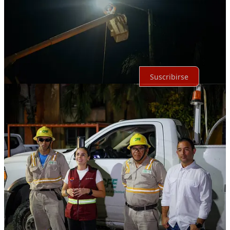
Sin posts
Por supuesto, sigue adelante.
Suscribirse
© 2026 Expediente Quintana Roo
·
Privacidad
∙
Términos
∙
Aviso
de recolección
Crea tu Substack
Descargar la app
Substack
es el hogar de la gran cultura