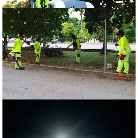
1
Compartir
Discusión sobre este post
Comentarios
Restacks
Lo mejor de
Último
Debates