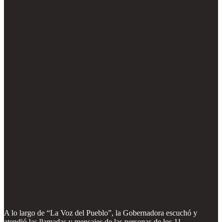
A lo largo de “La Voz del Pueblo”, la Gobernadora escuchó y
atendió las llamadas y mensajes de las personas de los 11