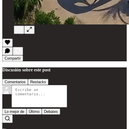
Compartir
Discusión sobre este post
Comentarios
Restacks
Lo mejor de
Último
Debates