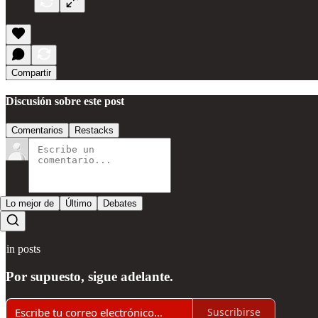
Compartir
Discusión sobre este post
Comentarios
Restacks
Lo mejor de
Último
Debates
Sin posts
Por supuesto, sigue adelante.
Suscribirse