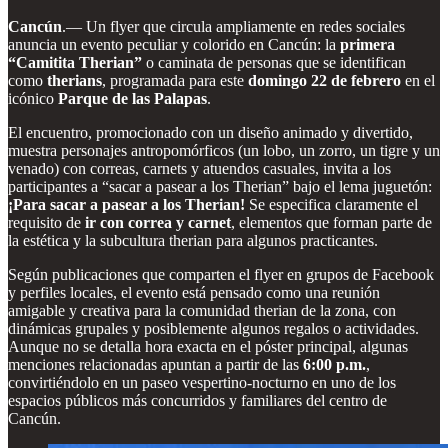
Cancún
.— Un flyer que circula ampliamente en redes sociales
anuncia un evento peculiar y colorido en Cancún: la
primera
“Camitita Therian”
o caminata de personas que se identifican
como
therians
, programada para este
domingo 22 de febrero
en el
icónico
Parque de las Palapas
.
El encuentro, promocionado con un diseño animado y divertido,
muestra personajes antropomórficos (un lobo, un zorro, un tigre y un
venado) con correas, carnets y atuendos casuales, invita a los
participantes a “sacar a pasear a los Therian” bajo el lema juguetón:
¡Para sacar a pasear a los Therian!
Se especifica claramente el
requisito de
ir con correa y carnet
, elementos que forman parte de
la estética y la subcultura therian para algunos practicantes.
Según publicaciones que comparten el flyer en grupos de Facebook
y perfiles locales, el evento está pensado como una reunión
amigable y creativa para la comunidad therian de la zona, con
dinámicas grupales y posiblemente algunos regalos o actividades.
Aunque no se detalla hora exacta en el póster principal, algunas
menciones relacionadas apuntan a partir de las
6:00 p.m.
,
convirtiéndolo en un paseo vespertino-nocturno en uno de los
espacios públicos más concurridos y familiares del centro de
Cancún.