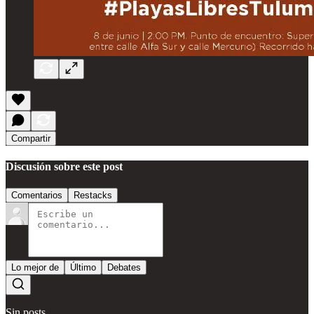
Compartir
Discusión sobre este post
Comentarios
Restacks
Lo mejor de
Último
Debates
Sin posts