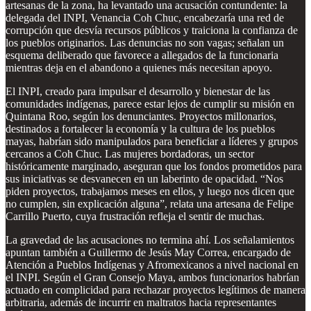
artesanas de la zona, ha levantado una acusación contundente: la
delegada del INPI, Venancia Coh Chuc, encabezaría una red de
corrupción que desvía recursos públicos y traiciona la confianza de
los pueblos originarios. Las denuncias no son vagas; señalan un
esquema deliberado que favorece a allegados de la funcionaria
mientras deja en el abandono a quienes más necesitan apoyo.
El INPI, creado para impulsar el desarrollo y bienestar de las
comunidades indígenas, parece estar lejos de cumplir su misión en
Quintana Roo, según los denunciantes. Proyectos millonarios,
destinados a fortalecer la economía y la cultura de los pueblos
mayas, habrían sido manipulados para beneficiar a líderes y grupos
cercanos a Coh Chuc. Las mujeres bordadoras, un sector
históricamente marginado, aseguran que los fondos prometidos para
sus iniciativas se desvanecen en un laberinto de opacidad. “Nos
piden proyectos, trabajamos meses en ellos, y luego nos dicen que
no cumplen, sin explicación alguna”, relata una artesana de Felipe
Carrillo Puerto, cuya frustración refleja el sentir de muchas.
La gravedad de las acusaciones no termina ahí. Los señalamientos
apuntan también a Guillermo de Jesús May Correa, encargado de
Atención a Pueblos Indígenas y Afromexicanos a nivel nacional en
el INPI. Según el Gran Consejo Maya, ambos funcionarios habrían
actuado en complicidad para rechazar proyectos legítimos de manera
arbitraria, además de incurrir en maltratos hacia representantes