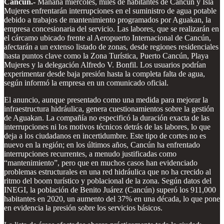
Cancún.-
Mañana miércoles, miles de habitantes de Cancún y Isla
Mujeres enfrentarán interrupciones en el suministro de agua potable
debido a trabajos de mantenimiento programados por Aguakan, la
empresa concesionaria del servicio. Las labores, que se realizarán en
el cárcamo ubicado frente al Aeropuerto Internacional de Cancún,
afectarán a un extenso listado de zonas, desde regiones residenciales
hasta puntos clave como la Zona Turística, Puerto Cancún, Playa
Mujeres y la delegación Alfredo V. Bonfil. Los usuarios podrían
experimentar desde baja presión hasta la completa falta de agua,
según informó la empresa en un comunicado oficial.
El anuncio, aunque presentado como una medida para mejorar la
infraestructura hidráulica, genera cuestionamientos sobre la gestión
de Aguakan. La compañía no especificó la duración exacta de las
interrupciones ni los motivos técnicos detrás de las labores, lo que
deja a los ciudadanos en incertidumbre. Este tipo de cortes no es
nuevo en la región; en los últimos años, Cancún ha enfrentado
interrupciones recurrentes, a menudo justificadas como
“mantenimiento”, pero que en muchos casos han evidenciado
problemas estructurales en una red hidráulica que no ha crecido al
ritmo del boom turístico y poblacional de la zona. Según datos del
INEGI, la población de Benito Juárez (Cancún) superó los 911,000
habitantes en 2020, un aumento del 37% en una década, lo que pone
en evidencia la presión sobre los servicios básicos.