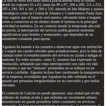
La lista de áreas afectadas abarca prácticamente toda la ciudad:
desde las regiones 01 a 63, hasta las 90 a 97, 206 a 209, 211 a 253,
295 a 299, 301 a 341, y 500 a 529, además de Isla Mujeres y puntos
estratégicos como la Central de Abastos y Condominios Punta Sam.
Esto sugiere que el impacto será masivo, afectando tanto a hogares
como a comercios en un destino donde el turismo es la principal
actividad económica. En un contexto donde la temporada alta está
en puerta, la interrupción del servicio podría generar molestias
significativas para hoteles y restaurantes, que dependen de un
suministro constante para operar.
Aguakan ha instado a los usuarios a almacenar agua con antelación
y a seguir sus canales oficiales para actualizaciones, pero la falta de
claridad sobre el restablecimiento del servicio no ayuda a mitigar el
malestar. En redes sociales, como X, usuarios han expresado su
frustración, señalando que estas interrupciones son cada vez más
frecuentes y que las “mejoras” prometidas no se reflejan en un
servicio confiable. Algunos incluso han cuestionado la transparencia
de la empresa, recordando que Aguakan ha sido señalada en el
pasado por presuntas irregularidades en su concesión y por tarifas
elevadas.
El contexto de Cancún no puede ignorarse, una ciudad que recibe
millones de turistas al año y que enfrenta un crecimiento urbano
desordenado no puede permitirse fallos constantes en servicios
esenciales. Si bien el mantenimiento es necesario, la recurrencia de