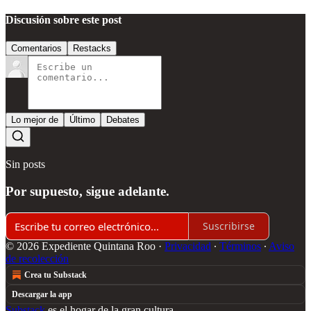
Discusión sobre este post
Comentarios
Restacks
Lo mejor de
Último
Debates
Sin posts
Por supuesto, sigue adelante.
Suscribirse
© 2026 Expediente Quintana Roo
·
Privacidad
∙
Términos
∙
Aviso
de recolección
Crea tu Substack
Descargar la app
Substack
es el hogar de la gran cultura