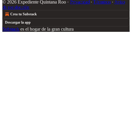
© 2026 Expediente Quintana Roo
·
Privacidad
∙
Términos
∙
Aviso
de recolección
Crea tu Substack
Descargar la app
Substack
es el hogar de la gran cultura