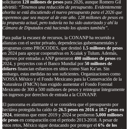
solicitaron
128 millones de pesos
para 2026, aunque Romero Gil
advirtió:
“Tenemos una reducción de presupuesto. Evidentemente
ahorita se está discutiendo el nuevo presupuesto para el 2026 que
esperemos que sea mayor al de este año. 128 millones de pesos en
la propuesta actual, pero todavía no ha sido autorizado y ahí la
Cámara de Diputados está haciendo los ajustes también”.
Para paliar la escasez de recursos, la CONANP ha recurrido a
alianzas con el sector privado, dependencias gubernamentales y
programas como PROCODES, que destinó
1.5 millones de pesos
en 2024 para apoyar cooperativas en Xcalak y Tulum. Además,
ingresos por entradas a ANP generaron
400 millones de pesos
en
2024, y proyectos con el Banco Mundial por
50 millones de
dólares
financian esfuerzos en sitios como Sian Ka’an. Sin
embargo, estas medidas no son suficientes. Organizaciones como
NOSSA México y el Fondo Mexicano para la Conservación de la
Naturaleza (FMCN) han exigido aumentar el Fondo Forestal
Mexicano de 300 a 500 millones de pesos y reintegrar íntegramente
los ingresos por derechos de entrada a la CONANP.
El panorama es alarmante si se considera que el presupuesto por
hectárea protegida ha caído de
26.5 pesos en 2016 a 10.7 pesos en
2024
, mientras que entre 2019 y 2024 se perdieron
5,000 millones
de pesos
en comparación con el periodo 2013-2018. A pesar de
estos retos, México sigue destacando por proteger el
6% de los