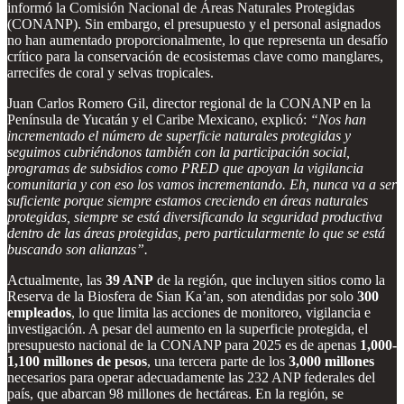
informó la Comisión Nacional de Áreas Naturales Protegidas
(CONANP). Sin embargo, el presupuesto y el personal asignados
no han aumentado proporcionalmente, lo que representa un desafío
crítico para la conservación de ecosistemas clave como manglares,
arrecifes de coral y selvas tropicales.
Juan Carlos Romero Gil, director regional de la CONANP en la
Península de Yucatán y el Caribe Mexicano, explicó:
“Nos han
incrementado el número de superficie naturales protegidas y
seguimos cubriéndonos también con la participación social,
programas de subsidios como PRED que apoyan la vigilancia
comunitaria y con eso los vamos incrementando. Eh, nunca va a ser
suficiente porque siempre estamos creciendo en áreas naturales
protegidas, siempre se está diversificando la seguridad productiva
dentro de las áreas protegidas, pero particularmente lo que se está
buscando son alianzas”.
Actualmente, las
39 ANP
de la región, que incluyen sitios como la
Reserva de la Biosfera de Sian Ka’an, son atendidas por solo
300
empleados
, lo que limita las acciones de monitoreo, vigilancia e
investigación. A pesar del aumento en la superficie protegida, el
presupuesto nacional de la CONANP para 2025 es de apenas
1,000-
1,100 millones de pesos
, una tercera parte de los
3,000 millones
necesarios para operar adecuadamente las 232 ANP federales del
país, que abarcan 98 millones de hectáreas. En la región, se