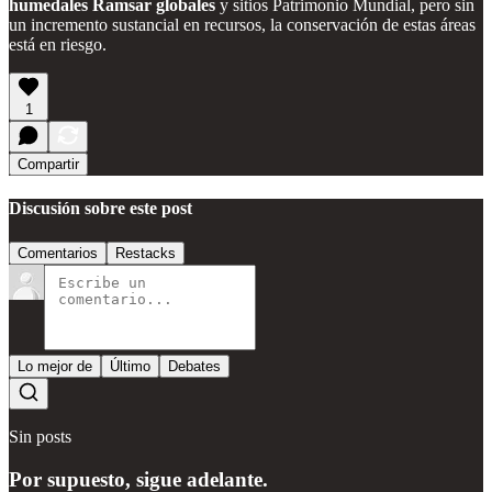
humedales Ramsar globales
y sitios Patrimonio Mundial, pero sin
un incremento sustancial en recursos, la conservación de estas áreas
está en riesgo.
1
Compartir
Discusión sobre este post
Comentarios
Restacks
Lo mejor de
Último
Debates
Sin posts
Por supuesto, sigue adelante.