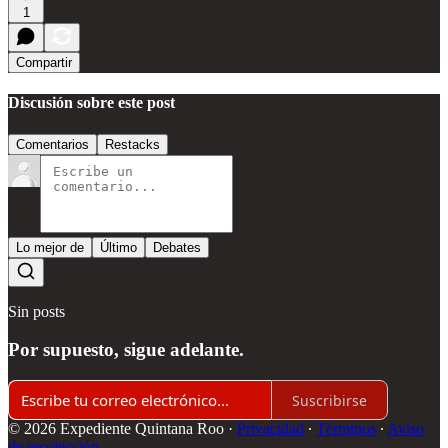
1
Compartir
Discusión sobre este post
Comentarios
Restacks
Lo mejor de
Último
Debates
Sin posts
Por supuesto, sigue adelante.
Suscribirse
© 2026 Expediente Quintana Roo
·
Privacidad
∙
Términos
∙
Aviso
de recolección