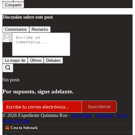
Compartir
Discusión sobre este post
Comentarios
Restacks
Lo mejor de
Último
Debates
Sin posts
Por supuesto, sigue adelante.
Suscribirse
© 2026 Expediente Quintana Roo
·
Privacidad
∙
Términos
∙
Aviso
de recolección
Crea tu Substack