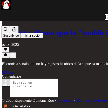
Cronista afirma que la "maldic
Suscribirse
Iniciar sesión
oct 3, 2025
El cronista señaló que no hay registro histórico de la supuesta maldici
Leer →
Comentarios
© 2026 Expediente Quintana Roo
·
Privacidad
∙
Términos
∙
Aviso de 
Crea tu Substack