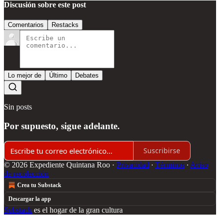
Discusión sobre este post
Comentarios
Restacks
Lo mejor de
Último
Debates
Sin posts
Por supuesto, sigue adelante.
Suscribirse
© 2026 Expediente Quintana Roo
·
Privacidad
∙
Términos
∙
Aviso
de recolección
Crea tu Substack
Descargar la app
Substack
es el hogar de la gran cultura