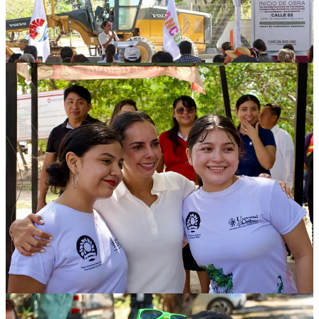
La rectora de la Universidad del Caribe, Xóchilt Socorro Carmona
Bareño, indicó que la renovación de dicha arteria de acceso a la casa
de estudios es como parte de los regalos por el 25 aniversario de su
creación, ya que beneficiará de forma directa a la comunidad escolar
que es de más de cuatro mil 200 estudiantes y 500 trabajadores, más
visitantes diarios.
De igual forma, a nombre de los habitantes de la Supermanzana 77,
el presidente del comité de obra, Eduardo Cruz López, agradeció la