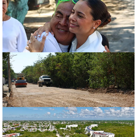
nueva infraestructura vial que disfrutarán todos los que diariamente
transitan por la zona, lo que demuestra que cuando se gobierna con
voluntad, se construyen caminos no solo de concreto, sino de
unidad.
Al realizar el banderazo acompañada por alumnos, profesores,
administrativos y vecinos, la Presidenta Municipal destacó que dicha
calle apenas tenía tres centímetros de espesor y ahora contará con 15
centímetros para garantizar su durabilidad.