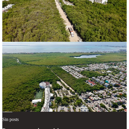
Compartir
Discusión sobre este post
Comentarios
Restacks
Lo mejor de
Último
Debates
Sin posts