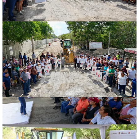
“Esta la primera etapa en 2025 estaremos construyendo hasta la calle
45-A y de la 45-A a la diagonal Tulum lo estaremos haciendo en el
2026. Contempla además todo lo que ustedes nos solicitaron,
también el paso peatonal que es muy importante en las avenidas
recién transformada porque de esa manera los coches bajan la
velocidad y ponemos como prioridad a las personas”, indicó.
La Presidenta Municipal resaltó que en la arteria renovada se
consolidará un sendero seguro bien iluminado para el tránsito de
estudiantes, padres de familia, trabajadores y todos los habitantes,
como parte de las políticas públicas marcadas por el Gobierno de
México y el Gobierno del Estado.
A su vez, la secretaria de Obras Públicas y Servicios, Samantha
Hernández Cardeña, detalló que con una inversión de más de 33
millones de pesos, se construirá el concreto hidráulico de 15
centímetros de espesor en dicha vialidad, con un tramo de
pavimento asfáltico de 7 centímetros de espesor, además de que se
colocarán dos pozos de absorción, guarniciones de concreto de alta
calidad, rampas de concreto, más señalamiento vertical y la
luminaria LED para garantizar la seguridad de los vecinos y
alumnos que transitan diariamente.