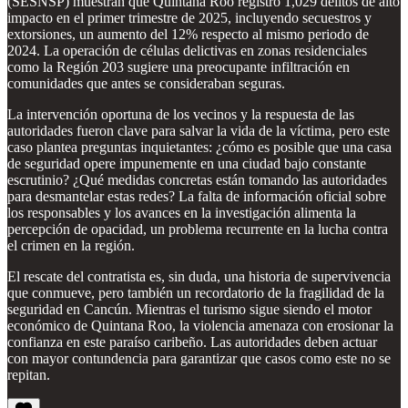
(SESNSP) muestran que Quintana Roo registró 1,029 delitos de alto
impacto en el primer trimestre de 2025, incluyendo secuestros y
extorsiones, un aumento del 12% respecto al mismo periodo de
2024. La operación de células delictivas en zonas residenciales
como la Región 203 sugiere una preocupante infiltración en
comunidades que antes se consideraban seguras.
La intervención oportuna de los vecinos y la respuesta de las
autoridades fueron clave para salvar la vida de la víctima, pero este
caso plantea preguntas inquietantes: ¿cómo es posible que una casa
de seguridad opere impunemente en una ciudad bajo constante
escrutinio? ¿Qué medidas concretas están tomando las autoridades
para desmantelar estas redes? La falta de información oficial sobre
los responsables y los avances en la investigación alimenta la
percepción de opacidad, un problema recurrente en la lucha contra
el crimen en la región.
El rescate del contratista es, sin duda, una historia de supervivencia
que conmueve, pero también un recordatorio de la fragilidad de la
seguridad en Cancún. Mientras el turismo sigue siendo el motor
económico de Quintana Roo, la violencia amenaza con erosionar la
confianza en este paraíso caribeño. Las autoridades deben actuar
con mayor contundencia para garantizar que casos como este no se
repitan.