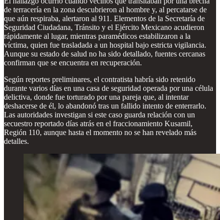
El hallazgo ocurrió cuando vecinos que transitaban por una brecha
de terracería en la zona descubrieron al hombre y, al percatarse de
que aún respiraba, alertaron al 911. Elementos de la Secretaría de
Seguridad Ciudadana, Tránsito y el Ejército Mexicano acudieron
rápidamente al lugar, mientras paramédicos estabilizaron a la
víctima, quien fue trasladada a un hospital bajo estricta vigilancia.
Aunque su estado de salud no ha sido detallado, fuentes cercanas
confirman que se encuentra en recuperación.
Según reportes preliminares, el contratista habría sido retenido
durante varios días en una casa de seguridad operada por una célula
delictiva, donde fue torturado por una pareja que, al intentar
deshacerse de él, lo abandonó tras un fallido intento de enterrarlo.
Las autoridades investigan si este caso guarda relación con un
secuestro reportado días atrás en el fraccionamiento Kusamil,
Región 110, aunque hasta el momento no se han revelado más
detalles.