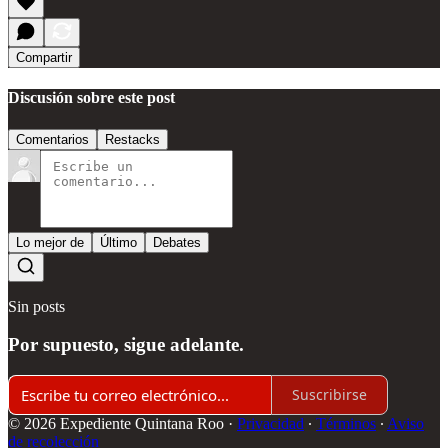
Compartir
Discusión sobre este post
Comentarios
Restacks
Lo mejor de
Último
Debates
Sin posts
Por supuesto, sigue adelante.
Suscribirse
© 2026 Expediente Quintana Roo
·
Privacidad
∙
Términos
∙
Aviso
de recolección