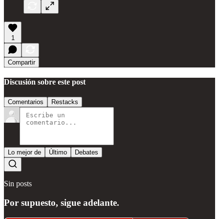
1
Compartir
Discusión sobre este post
Comentarios
Restacks
Lo mejor de
Último
Debates
Sin posts
Por supuesto, sigue adelante.