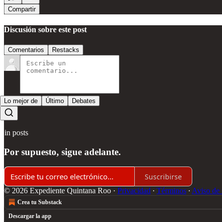
Compartir
Discusión sobre este post
Comentarios
Restacks
Lo mejor de
Último
Debates
Sin posts
Por supuesto, sigue adelante.
Suscribirse
© 2026 Expediente Quintana Roo
·
Privacidad
∙
Términos
∙
Aviso de 
Crea tu Substack
Descargar la app