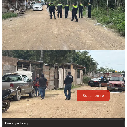
Discusión sobre este post
Comentarios
Restacks
Lo mejor de
Último
Debates
Sin posts
Por supuesto, sigue adelante.
Suscribirse
© 2026 Expediente Quintana Roo
·
Privacidad
∙
Términos
∙
Aviso
de recolección
Crea tu Substack
Descargar la app