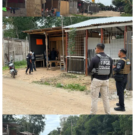
Las autoridades informaron que actualmente se realiza el
levantamiento de información sobre las familias desalojadas, con el
propósito de conocer su situación particular. El objetivo principal del
operativo, señalaron, es restituir la vialidad, recuperar el orden
público y garantizar la seguridad en la zona afectada.
Hasta el momento no se han dado a conocer las alternativas o
apoyos que podrían recibir las familias que resultaron desalojadas.
1
Compartir