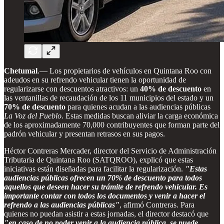
Chetumal
.— Los propietarios de vehículos en Quintana Roo con
adeudos en su refrendo vehicular tienen la oportunidad de
regularizarse con descuentos atractivos: un
40% de descuento
en
las ventanillas de recaudación de los 11 municipios del estado y un
70% de descuento
para quienes acudan a las audiencias públicas
La Voz del Pueblo
. Estas medidas buscan aliviar la carga económica
de los aproximadamente 70,000 contribuyentes que forman parte del
padrón vehicular y presentan retrasos en sus pagos.
Héctor Contreras Mercader, director del Servicio de Administración
Tributaria de Quintana Roo (SATQROO), explicó que estas
iniciativas están diseñadas para facilitar la regularización.
"Estas
audiencias públicas ofrecen un 70% de descuento para todos
aquellos que deseen hacer su trámite de refrendo vehicular. Es
importante contar con todos los documentos y venir a hacer el
refrendo a las audiencias públicas"
, afirmó Contreras. Para
quienes no puedan asistir a estas jornadas, el director destacó que
"en caso de no poder venir a la audiencia pública, se puede