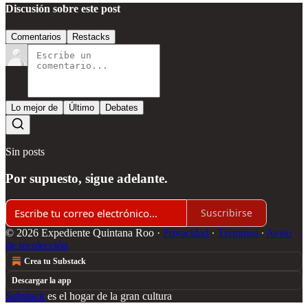
Discusión sobre este post
Comentarios
Restacks
Lo mejor de
Último
Debates
Sin posts
Por supuesto, sigue adelante.
Suscribirse
© 2026 Expediente Quintana Roo
·
Privacidad
∙
Términos
∙
Aviso
de recolección
Crea tu Substack
Descargar la app
Substack
es el hogar de la gran cultura