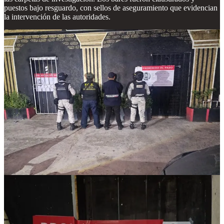
puestos bajo resguardo, con sellos de aseguramiento que evidencian
la intervención de las autoridades.
Un problema estructural en el paraíso turístico
Estos rescates no son un caso aislado. Cancún, con su flujo
constante de turismo nacional e internacional, ha sido señalado
como un punto crítico para la trata de personas. Según el Informe
Global sobre Trata de Personas 2022 de la ONU, México es uno de
los países con mayor incidencia de este delito en América Latina, y
Quintana Roo destaca por su vulnerabilidad debido a la alta
demanda de servicios sexuales en zonas turísticas. La presencia de