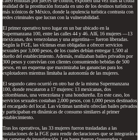
cateo emitidas por jueces de control, exponen una vez más la cruda
realidad de la prostitución forzada en uno de los destinos turísticos
más icónicos de México, donde la opulencia turística contrasta con
redes criminales que lucran con la vulnerabilidad.
El primer operativo tuvo lugar en un bar ubicado en la
Supermanzana 100, entre las calles 44 y 46. Allí, 16 mujeres —13
mexicanas, dos venezolanas y una argentina— fueron liberadas.
Según la FGE, las víctimas eran obligadas a ofrecer servicios
sexuales por 3,000 pesos, de los cuales debían entregar 1,500 al
dueño del establecimiento. Además, realizaban bailes privados por
300 pesos y convivían con clientes consumiendo bebidas de 500
pesos, en un esquema que maximizaba las ganancias para los
explotadores mientras limitaba la autonomía de las mujeres.
El segundo cateo ocurrió en otro bar de la misma Supermanzana
100, donde rescataron a 17 mujeres: 13 mexicanas, dos
colombianas, una venezolana y una hondureña. En este caso, los
servicios sexuales costaban 2,000 pesos, con 1,000 pesos destinados
al encargado del local. Las víctimas también ofrecían bailes privados
y participaban en dinámicas de consumo similares al primer
establecimiento.
Tras los operativos, las 33 mujeres fueron trasladadas a las
instalaciones de la FGE para rendir declaraciones que se integrarán a
las carpetas de investigación. Los bares fueron clausurados y