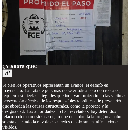
mujeres extranjeras entre las víctimas refleja, además, cómo las redes
de trata aprovechan las crisis migratorias para captar a personas en
situación de precariedad.
El esquema de explotación descrito por la FGE —donde las
víctimas entregan hasta la mitad de sus ingresos a los dueños de los
establecimientos— revela un modelo de negocio criminal que
combina coerción, control económico y manipulación. Las mujeres,
muchas de ellas en condiciones de vulnerabilidad socioeconómica,
son atrapadas en un ciclo de explotación donde la promesa de
ingresos se transforma en deuda y dependencia.
¿Y ahora qué?
Si bien los operativos representan un avance, el desafío es
mayúsculo. La trata de personas no se erradica solo con rescates;
requiere estrategias integrales que incluyan protección a las víctimas,
persecución efectiva de los responsables y políticas de prevención
que aborden las causas estructurales, como la pobreza y la
desigualdad. Las autoridades no han revelado si hay detenidos
relacionados con estos casos, lo que deja abierta la pregunta sobre si
se está atacando la raíz de estas redes o solo sus manifestaciones
visibles.