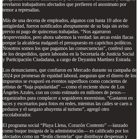
revelaron trabajadores afectados que prefieren el anonimato por
temor a represalias.
Más de una decena de empleados, algunos con hasta 10 años de
antigüedad, fueron notificados abruptamente de su baja sin aviso
previo ni pago de quincenas trabajadas. “Nos agarraron
desprevenidos, pero ahora sabemos la verdad: las arcas están flacas
porque la alcaldesa malgastó el presupuesto en caprichos políticos.
Nosotros somos los que pagamos las consecuencias”, confesó uno
de los despedidos, quien laboraba en la Secretaría de Justicia Social
y Participación Ciudadana, a cargo de Deyanira Martínez Estrada.
Los denunciantes, que confiaron en Mercado durante su campaña de
2024 por promesas de equidad laboral, aseguran que el dinero de los
impuestos se evaporó en eventos superfluos como conciertos de
artistas de “baja popularidad” —como el reciente show de Los
Ángeles Azules, con un costo estimado en millones de pesos—
organizados para complacer a seguidores morenistas. “Gastaron en
luces y escenarios para fotos en redes, mientras las calles se caen a
pedazos y el sargazo ahuyenta al turismo”, agregó otro
excolaborador.
El programa social “Playa Llena, Corazón Contento” —lanzado
como buque insignia de la administración— es calificado por los
afectados como un “festín clientelar” que distribuye despensas y