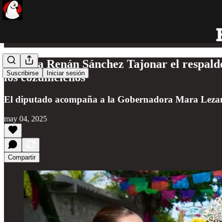
Destaca Renán Sánchez Tajonar el respaldo
Suscribirse
Iniciar sesión
los cozumeleños
El diputado acompaña a la Gobernadora Mara Lezama, 
may 04, 2025
Compartir