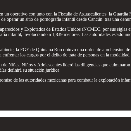
 un operativo conjunto con la Fiscalía de Aguascalientes, la Guardia 
e operar un sitio de pornografía infantil desde Cancún, tras una denu
arecidos y Explotados de Estados Unidos (NCMEC, por sus siglas en ing
afía infantil, involucrando a 1,839 menores. Las autoridades estadouni
 gabinete, la FGE de Quintana Roo obtuvo una orden de aprehensión de
nfrentar los cargos por el delito de trata de personas en la modalidad d
n de Niñas, Niños y Adolescentes lideró las diligencias que culminaron
ías definirá su situación jurídica.
promiso de las autoridades mexicanas para combatir la explotación infant