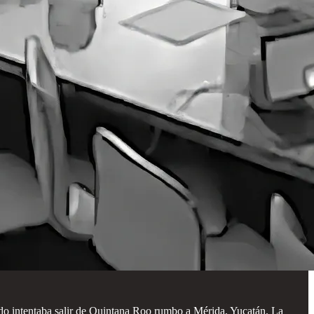
do intentaba salir de Quintana Roo rumbo a Mérida, Yucatán. La