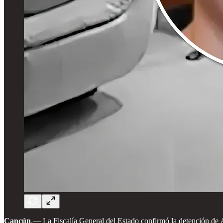
Cancún
.— La Fiscalía General del Estado confirmó la detención de