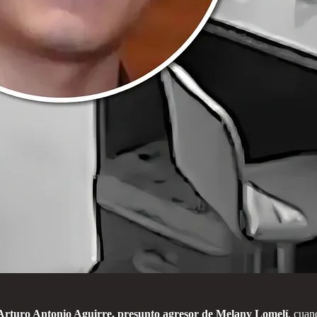
Arturo Antonio Aguirre, presunto agresor de Melany Lomelí
, cuan