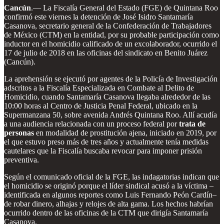
Cancún
.— La Fiscalía General del Estado (FGE) de Quintana Roo
confirmó este viernes la detención de José Isidro Santamaría
Casanova, secretario general de la Confederación de Trabajadores
de México (CTM) en la entidad, por su probable participación como
inductor en el homicidio calificado de un excolaborador, ocurrido el
17 de julio de 2018 en las oficinas del sindicato en Benito Juárez
(Cancún).
La aprehensión se ejecutó por agentes de la Policía de Investigación
adscritos a la Fiscalía Especializada en Combate al Delito de
Homicidio, cuando Santamaría Casanova llegaba alrededor de las
10:00 horas al Centro de Justicia Penal Federal, ubicado en la
Supermanzana 50, sobre avenida Andrés Quintana Roo. Allí acudía
a una audiencia relacionada con un proceso federal por
trata de
personas
en modalidad de prostitución ajena, iniciado en 2019, por
el que estuvo preso más de tres años y actualmente tenía medidas
cautelares que la Fiscalía buscaba revocar para imponer prisión
preventiva.
Según el comunicado oficial de la FGE, las indagatorias indican que
el homicidio se originó porque el líder sindical acusó a la víctima –
identificada en algunos reportes como Luis Fernando Peón Cardín–
de robar dinero, alhajas y relojes de alta gama. Los hechos habrían
ocurrido dentro de las oficinas de la CTM que dirigía Santamaría
Casanova.