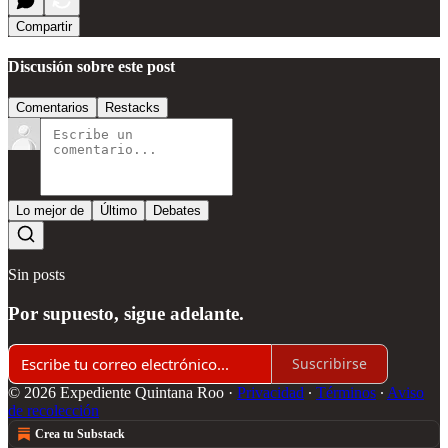
Compartir
Discusión sobre este post
Comentarios
Restacks
Lo mejor de
Último
Debates
Sin posts
Por supuesto, sigue adelante.
Suscribirse
© 2026 Expediente Quintana Roo
·
Privacidad
∙
Términos
∙
Aviso
de recolección
Crea tu Substack