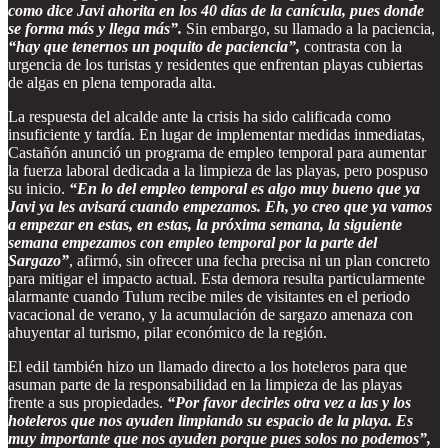
como dice Javi ahorita en los 40 días de la canícula, pues donde
se forma más y llega más”.
Sin embargo, su llamado a la paciencia,
“hay que tenernos un poquito de paciencia”,
contrasta con la
urgencia de los turistas y residentes que enfrentan playas cubiertas
de algas en plena temporada alta.
La respuesta del alcalde ante la crisis ha sido calificada como
insuficiente y tardía. En lugar de implementar medidas inmediatas,
Castañón anunció un programa de empleo temporal para aumentar
la fuerza laboral dedicada a la limpieza de las playas, pero pospuso
su inicio.
“En lo del empleo temporal es algo muy bueno que ya
Javi ya les avisará cuando empezamos. Eh, yo creo que ya vamos
a empezar en estas, en estas, la próxima semana, la siguiente
semana empezamos con empleo temporal por la parte del
Sargazo”
, afirmó, sin ofrecer una fecha precisa ni un plan concreto
para mitigar el impacto actual. Esta demora resulta particularmente
alarmante cuando Tulum recibe miles de visitantes en el periodo
vacacional de verano, y la acumulación de sargazo amenaza con
ahuyentar al turismo, pilar económico de la región.
El edil también hizo un llamado directo a los hoteleros para que
asuman parte de la responsabilidad en la limpieza de las playas
frente a sus propiedades.
“Por favor decirles otra vez a las y los
hoteleros que nos ayuden limpiando su espacio de la playa. Es
muy importante que nos ayuden porque pues solos no podemos”,