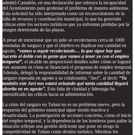
admitió Castañón, en una declaración que subraya la incapacidad
del Ayuntamiento para gestionar el problema de manera autónoma.
Esta solicitud ha sido interpretada como un reconocimiento de la
falta de recursos y coordinación municipal, lo que ha generado
críticas entre los sectores turísticos que ya enfrentan pérdidas por la
imagen deteriorada de las playas.
A pesar de mencionar que en julio se recolectaron cerca de 1000
toneladas de sargazo y que el objetivo es duplicar esa cantidad en
agosto,
“vamos a seguir recolectando… la que sigue hay que
hacerlo el doble con la gente que vamos a tener ya con el empleo
temporal”,
el alcalde no proporcionó detalles sobre cómo se logrará
este aumento ni cómo se financiará el programa de empleo temporal.
Además, delegó la responsabilidad de informar sobre la cantidad de
sargazo esperada en agosto a su colaborador, “Javi”, al decir:
“Ya
también este Javi nos estará avisando qué tanta cantidad llegará
ahorita en en agosto”.
Esta falta de claridad y liderazgo ha
intensificado las críticas hacia su administración.
La crisis del sargazo en Tulum no es un problema nuevo, pero la
respuesta del gobierno municipal sigue siendo reactiva y
desarticulada. La postergación de acciones concretas, como el inicio
del empleo temporal, y la dependencia de los hoteleros para paliar la
situación reflejan una gestión deficiente que pone en riesgo la
competitividad de Tulum como destino turístico. Mientras los