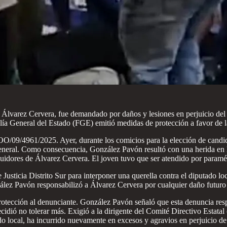
Álvarez Cervera, fue demandado por daños y lesiones en perjuicio del 
ía General del Estado (FGE) emitió medidas de protección a favor de la
O/09/4961/2025. Ayer, durante los comicios para la elección de candida
o general. Como consecuencia, González Pavón resultó con una herida en 
eguidores de Álvarez Cervera. El joven tuvo que ser atendido por paramé
e Justicia Distrito Sur para interponer una querella contra el diputado l
ález Pavón responsabilizó a Álvarez Cervera por cualquier daño futuro a
tección al denunciante. González Pavón señaló que esta denuncia respon
 decidió no tolerar más. Exigió a la dirigente del Comité Directivo Est
do local, ha incurrido nuevamente en excesos y agravios en perjuicio de 