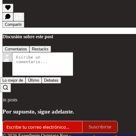
Compartir
Discusión sobre este post
Comentarios
Restacks
Lo mejor de
Último
Debates
Sin posts
Por supuesto, sigue adelante.
Suscribirse
© 2026 Expediente Quintana Roo
·
Privacidad
∙
Términos
∙
Aviso de 