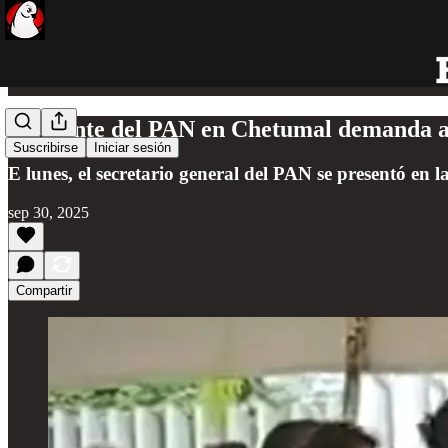
Dirigente del PAN en Chetumal demanda a d
Suscribirse
Iniciar sesión
E lunes, el secretario general del PAN se presentó en l
sep 30, 2025
Compartir