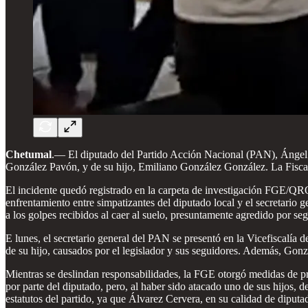
Chetumal
.— El diputado del Partido Acción Nacional (PAN), Ángel 
González Pavón, y de su hijo, Emiliano González González. La Fiscal
El incidente quedó registrado en la carpeta de investigación FGE/QRO
enfrentamiento entre simpatizantes del diputado local y el secretari
a los golpes recibidos al caer al suelo, presuntamente agredido por s
E lunes, el secretario general del PAN se presentó en la Vicefiscalía d
de su hijo, causados por el legislador y sus seguidores. Además, Gonz
Mientras se deslindan responsabilidades, la FGE otorgó medidas de pro
por parte del diputado, pero, al haber sido atacado uno de sus hijos,
estatutos del partido, ya que Álvarez Cervera, en su calidad de diputa