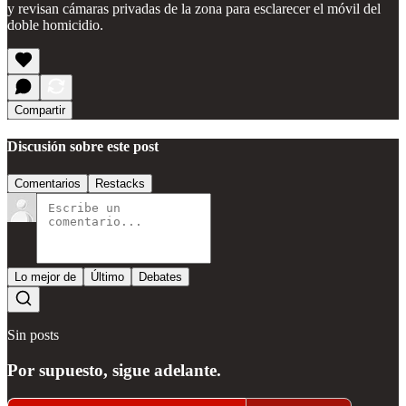
y revisan cámaras privadas de la zona para esclarecer el móvil del
doble homicidio.
Compartir
Discusión sobre este post
Comentarios
Restacks
Lo mejor de
Último
Debates
Sin posts
Por supuesto, sigue adelante.