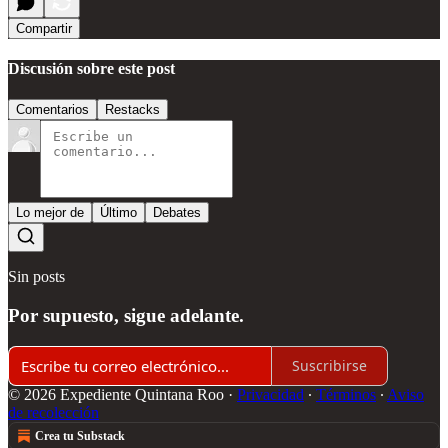
Compartir
Discusión sobre este post
Comentarios
Restacks
Lo mejor de
Último
Debates
Sin posts
Por supuesto, sigue adelante.
Suscribirse
© 2026 Expediente Quintana Roo
·
Privacidad
∙
Términos
∙
Aviso
de recolección
Crea tu Substack