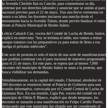
la Avenida Chichén Itzá en Cancún, para conmemorar su día,
protestar por sus derechos laborales y anunciar que se unirán al paro
nacional previsto para el 21 de mayo. Tras una breve ceremonia en
honor a su labor, los docentes iniciaron una marcha desde el
monumento hacia la Avenida Tulum, donde prevén finalizar el mitin
frente al Palacio Municipal de Benito Juárez.
Leticia Cahuich Can, vocera del Comité de Lucha de Benito Juárez,
explicó en entrevista: “hoy se termina el mitín, nos vamos a retirar
porque estamos con los preparativos ya para entrar de lleno a esa
huelga el próximo miércoles”.
Este acto de protesta es solo el inicio de una serie de manifestaciones
que podrían continuar con el paro nacional de maestros programado
para el 21 de mayo. En este paro, se espera que al menos 7,000
docentes del municipio de Benito Juárez se unan a la protesta, que
busca visibilizar sus demandas.
Simultáneamente, en la capital del estado, Chetumal, alrededor de
300 docentes se reunieron frente al Palacio de Gobierno para una
reunión informativa, convocada por el Comité Central de Lucha de
Quintana Roo. En esa reunión, Ligia Pat, vocera del comité en el
municipio de Othón P. Blanco, explicó que desde temprano, los
docentes se sumarán a una manifestación en Felipe Carrillo Puerto,
destacando que este municipio fue elegido por ser considerado el