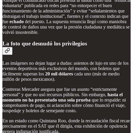
Aunque el comunicado oficial presenta la salida como una “renuncia
voluntaria” publicada en redes para “no entorpecer el buen
funcionamiento de la administración” y evitar “señalamientos que
distraigan el trabajo institucional”, fuentes y el contexto indican que
fue
echado
del puesto. La supuesta renuncia llegó como maniobra
de control de daños una vez que la presión ciudadana y mediática se
volvió insostenible.
La foto que desnudó los privilegios
Las imágenes no dejan lugar a dudas: asientos de lujo en uno de los
eventos deportivos más exclusivos del mundo, con boletos que
fácilmente superan los
20 mil dólares
cada uno (más de medio
millón de pesos mexicanos).
Contreras Mercader asegura que fue un asunto “estrictamente
personal” y que no usó recursos públicos. Sin embargo,
hasta el
momento no ha presentado una sola prueba
que lo respalde: ni
comprobantes de pago, ni aclaración sobre cómo financió el viaje,
hospedaje y boletos de semejante costo.
En un estado como Quintana Roo, donde la recaudación fiscal recae
precisamente en el SAT que él dirigía, esta exhibición de opulencia
genera indignación justificada.